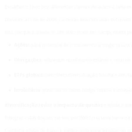
Espalhar o risco por diferentes classes de ativos é uma 
Durante a crise de 2008, carteiras diversificadas sofrer
Isto porque a queda de um ativo pode ser compensada pel
Ações:
para potencial de crescimento a longo prazo, 
Obrigações:
oferecem rendimento estável e risco d
ETFs globais:
permitem diversificação barata e ampla
Imobiliário:
pode servir como hedge contra a inflação
diversificação reduz o impacto de quedas
e ajuda a ma
Integrar estas opções no seu portfólio cria uma barreira
Combine ativos de baixo e médio risco para adaptar-se ao 