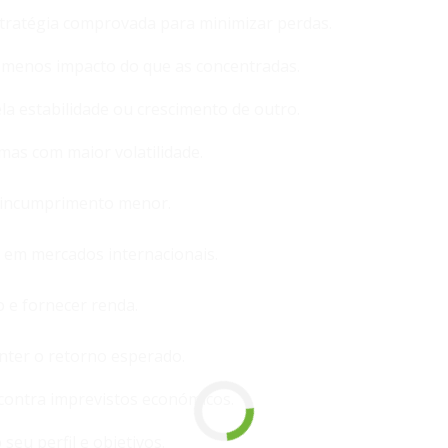
estratégia comprovada para minimizar perdas.
am menos impacto do que as concentradas.
a estabilidade ou crescimento de outro.
mas com maior volatilidade.
e incumprimento menor.
 em mercados internacionais.
 e fornecer renda.
nter o retorno esperado.
 contra imprevistos económicos.
seu perfil e objetivos.