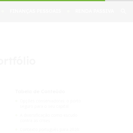
FINANÇAS PESSOAIS
RENDA PASSIVA
rtfólio
Tabela de Conteúdo
Opções conservadoras: o porto
seguro para o seu capital
A diversificação como escudo
contra as crises
Contexto português para 2026: