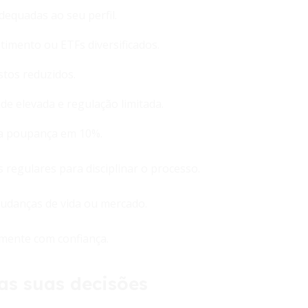
dequadas ao seu perfil.
timento ou ETFs diversificados.
stos reduzidos.
ade elevada e regulação limitada.
 a poupança em 10%.
regulares para disciplinar o processo.
udanças de vida ou mercado.
mente com confiança.
 as suas decisões