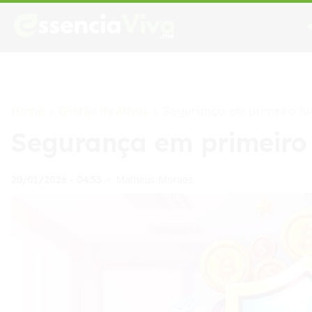
Home
Gestão de Ativos
>
>
Segurança em primeiro lu
Segurança em primeiro 
Matheus Moraes
20/01/2026 - 04:53
•